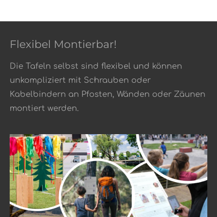
Flexibel Montierbar!
Die Tafeln selbst sind flexibel und können
unkompliziert mit Schrauben oder
Kabelbindern an Pfosten, Wänden oder Zäunen
montiert werden
.