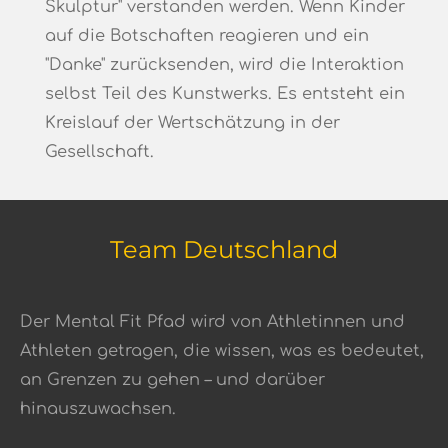
Skulptur" verstanden werden
.
Wenn Kinder
auf die Botschaften reagieren und ein
"Danke" zurücksenden, wird die Interaktion
selbst Teil des Kunstwerks
. Es entsteht ein
Kreislauf der Wertschätzung in der
Gesellschaft.
Team Deutschland
Der Mental Fit Pfad wird von Athletinnen und
Athleten getragen, die wissen, was es bedeutet,
an Grenzen zu gehen – und darüber
hinauszuwachsen.